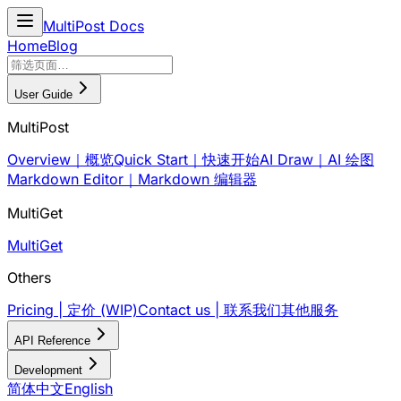
MultiPost Docs
Home
Blog
User Guide
MultiPost
Overview｜概览
Quick Start｜快速开始
AI Draw｜AI 绘图
Markdown Editor｜Markdown 编辑器
MultiGet
MultiGet
Others
Pricing | 定价 (WIP)
Contact us | 联系我们
其他服务
API Reference
Development
简体中文
English