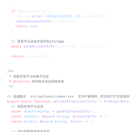
  }
  if
 (
!
accountInfo) {
    console.
error
(
`获取账号信息失败: ${
accountKey
}`
);
    removeAccountInfo
(accountKey);
    return
 null
;
  }
  // 更新平台信息并保存到storage
  await
 saveAccountInfo
(accountKey, accountInfo);
  return
 accountInfo;
}
/**
 * 刷新所有平台的账号信息
 * 
@returns
 所有账号信息的映射表
 */
// 该函数在 `src/options/index.tsx` 文件中被调用，即在用户打开
export
 async
 function
 refreshAllAccountInfo
()
:
 Promise
<
Recor
  // 获取所有平台信息
  const
 platformInfos
 =
 getPlatformInfos
();
  const
 results
:
 Record
<
string
, 
AccountInfo
> 
=
 {};
  const
 errors
:
 Record
<
string
, 
Error
> 
=
 {};
  // 并行刷新所有账号信息