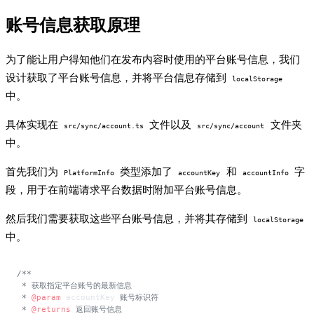
账号信息获取原理
为了能让用户得知他们在发布内容时使用的平台账号信息，我们
设计获取了平台账号信息，并将平台信息存储到
localStorage
中。
具体实现在
文件以及
文件夹
src/sync/account.ts
src/sync/account
中。
首先我们为
类型添加了
和
字
PlatformInfo
accountKey
accountInfo
段，用于在前端请求平台数据时附加平台账号信息。
然后我们需要获取这些平台账号信息，并将其存储到
localStorage
中。
/**
 * 获取指定平台账号的最新信息
 * 
@param
 accountKey
 账号标识符
 * 
@returns
 返回账号信息