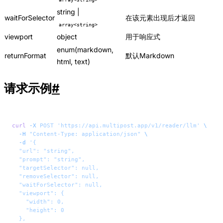
string |
waitForSelector
在该元素出现后才返回
array<string>
viewport
object
用于响应式
enum(markdown,
returnFormat
默认Markdown
html, text)
请求示例
#
curl
 -X
 POST
 'https://api.multipost.app/v1/reader/llm'
 \
  -H
 "Content-Type: application/json"
 \
  -d
 '{
  "url": "string",
  "prompt": "string",
  "targetSelector": null,
  "removeSelector": null,
  "waitForSelector": null,
  "viewport": {
    "width": 0,
    "height": 0
  },