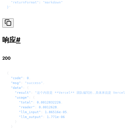
  "returnFormat": "markdown"
}'
响应
#
200
{
  "code"
: 
0
,
  "msg"
: 
"success"
,
  "data"
: {
    "result"
: 
"这个内容是 **Vercel** 团队编写的，具体来说是 Verce
    "usage"
: {
      "total"
: 
0.0012832226
,
      "reader"
: 
0.0012628
,
      "llm_input"
: 
1.86516e-05
,
      "llm_output"
: 
1.771e-06
    }
  }