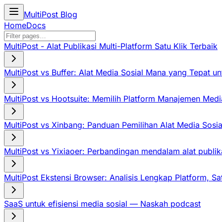
MultiPost Blog
Home
Docs
MultiPost - Alat Publikasi Multi-Platform Satu Klik Terbaik
MultiPost vs Buffer: Alat Media Sosial Mana yang Tepat u
MultiPost vs Hootsuite: Memilih Platform Manajemen Medi
MultiPost vs Xinbang: Panduan Pemilihan Alat Media Sosia
MultiPost vs Yixiaoer: Perbandingan mendalam alat publika
MultiPost Ekstensi Browser: Analisis Lengkap Platform, Sa
SaaS untuk efisiensi media sosial — Naskah podcast