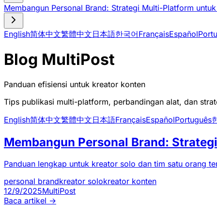
Membangun Personal Brand: Strategi Multi-Platform untuk
English
简体中文
繁體中文
日本語
한국어
Français
Español
Port
Blog MultiPost
Panduan efisiensi untuk kreator konten
Tips publikasi multi-platform, perbandingan alat, dan stra
English
简体中文
繁體中文
日本語
Français
Español
Português
Membangun Personal Brand: Strategi 
Panduan lengkap untuk kreator solo dan tim satu orang ten
personal brand
kreator solo
kreator konten
12/9/2025
MultiPost
Baca artikel
→