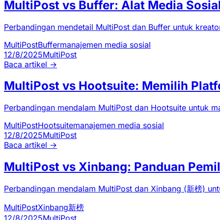
MultiPost vs Buffer: Alat Media Sosi
Perbandingan mendetail MultiPost dan Buffer untuk kreat
MultiPost
Buffer
manajemen media sosial
12/8/2025
MultiPost
Baca artikel
→
MultiPost vs Hootsuite: Memilih Pla
Perbandingan mendalam MultiPost dan Hootsuite untuk ma
MultiPost
Hootsuite
manajemen media sosial
12/8/2025
MultiPost
Baca artikel
→
MultiPost vs Xinbang: Panduan Pemil
Perbandingan mendalam MultiPost dan Xinbang (新榜) untuk
MultiPost
Xinbang
新榜
12/8/2025
MultiPost