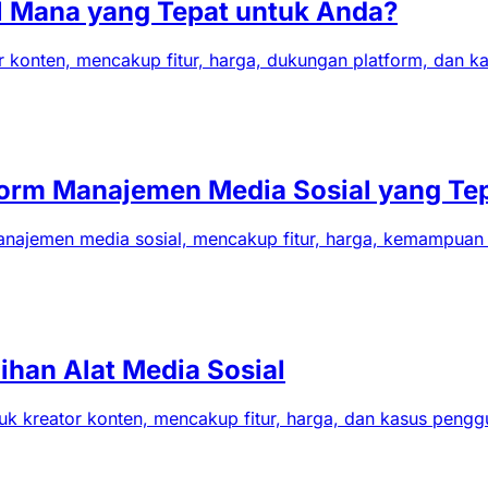
al Mana yang Tepat untuk Anda?
or konten, mencakup fitur, harga, dukungan platform, dan 
tform Manajemen Media Sosial yang Te
najemen media sosial, mencakup fitur, harga, kemampuan 
ihan Alat Media Sosial
 kreator konten, mencakup fitur, harga, dan kasus pengg