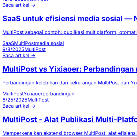
Baca artikel
→
SaaS untuk efisiensi media sosial —
MultiPost sebagai contoh: publikasi multiplatform, otomati
SaaS
MultiPost
media sosial
9/8/2025
MultiPost
Baca artikel
→
MultiPost vs Yixiaoer: Perbandingan 
Perbandingan kelebihan dan kekurangan MultiPost dan Yi
MultiPost
Yixiaoer
perbandingan
6/25/2025
MultiPost
Baca artikel
→
MultiPost - Alat Publikasi Multi-Platf
Memperkenalkan ekstensi browser MultiPost, alat efisien