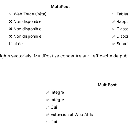
MultiPost
✅ Web Trace (Bêta)
✅ Table
❌ Non disponible
✅ Rappo
❌ Non disponible
✅ Classe
❌ Non disponible
✅ Dispon
Limitée
✅ Surve
ghts sectoriels. MultiPost se concentre sur l'efficacité de publ
MultiPost
✅ Intégré
✅ Intégré
✅ Oui
✅ Extension et Web APIs
✅ Oui