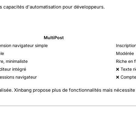
 les capacités d'automatisation pour développeurs.
MultiPost
ension navigateur simple
Inscriptio
le
Modérée
re, minimaliste
Riche en 
diteur intégré
❌ Texte r
essions navigateur
❌ Compte
alisée. Xinbang propose plus de fonctionnalités mais nécessite