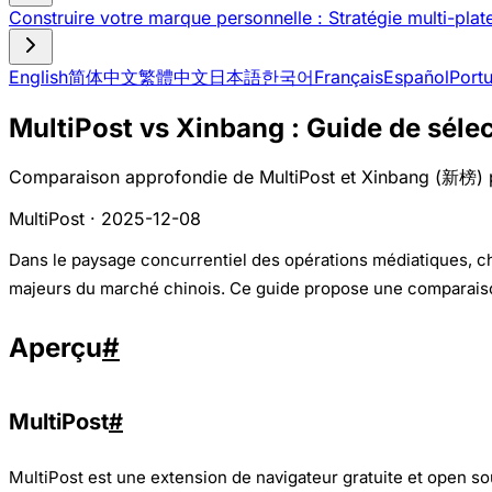
Construire votre marque personnelle : Stratégie multi-pla
English
简体中文
繁體中文
日本語
한국어
Français
Español
Port
MultiPost vs Xinbang : Guide de séle
Comparaison approfondie de MultiPost et Xinbang (新榜) pour 
MultiPost · 2025-12-08
Dans le paysage concurrentiel des opérations médiatiques, cho
majeurs du marché chinois. Ce guide propose une comparaiso
Aperçu
#
MultiPost
#
MultiPost est une extension de navigateur gratuite et open sou