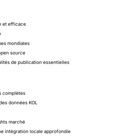
 et efficace
n
mes mondiales
 open source
ités de publication essentielles
s complètes
t des données KOL
ights marché
e intégration locale approfondie